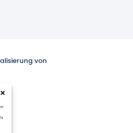
alisierung von
um
Ds