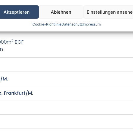
Akzeptieren
Ablehnen
Einstellungen anseh
Cookie-Richtlinie
Datenschutz
Impressum
 FRANKFURT), Frankfurt/M.
2
.000m
BGF
en
h/M.
, Frankfurt/M.