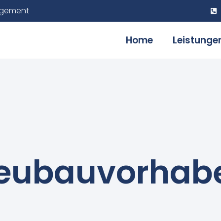
gement
Home
Leistunge
eubauvorhab