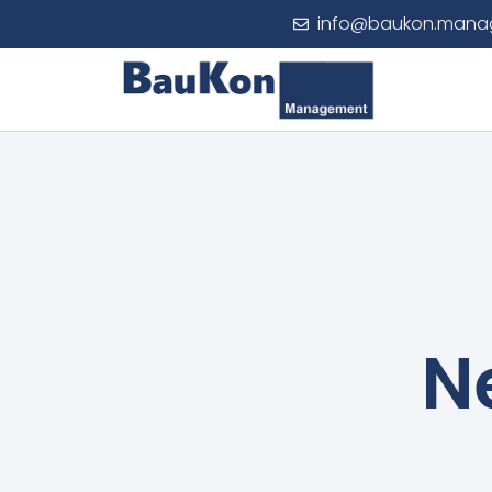
info@baukon.mana
N